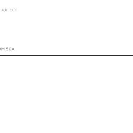
ược cực
i PWM 50A