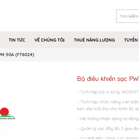
TIN TỨC
VỀ CHÚNG TÔI
THUÊ NĂNG LƯỢNG
TUYỂN 
WM 50A (FT6024)
Bộ điều khiển sạc P
– Tích hợp bộ vi xử lý, MOSFET
– Tích hợp chức năng cân bằn
kéo dài tuổi thọ cho bình ắc q
– Hệ thống nhận dạng tự động
– Quản lý sạc đầy đủ 3 giai 
– Có thể điều chỉnh các thông