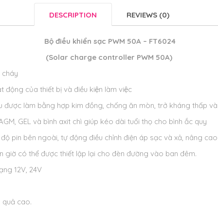
DESCRIPTION
REVIEWS (0)
Bộ điều khiển sạc PWM 50A – FT6024
(Solar charge controller PWM 50A)
g cháy
 động của thiết bị và điều kiện làm việc
ều được làm bằng hợp kim đồng, chống ăn mòn, trở kháng thấp và
GM, GEL và bình axit chì giúp kéo dài tuổi thọ cho bình ắc quy
độ pin bên ngoài, tự động điều chỉnh điện áp sạc và xả, nâng cao 
n giờ có thể được thiết lập lại cho đèn đường vào ban đêm.
ạng 12V, 24V
 quả cao.