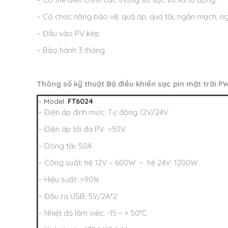
– Có chức năng bảo vệ: quá áp, quá tải, ngắn mạch, ng
– Đầu vào PV kép
– Bảo hành 3 tháng
Thông số kỹ thuật
Bộ điều khiển sạc pin mặt trờ
– Model:
FT6024
– Điện áp định mức: Tự động 12V/24V
– Điện áp tối đa PV: <50V
– Dòng tải: 50A
– Công suất: hệ 12V – 600W ~ hệ 24V: 1200W
– Hiệu suất: >90%
– Đầu ra USB: 5V/2A*2
– Nhiệt độ làm việc: -15 ~ + 50°C