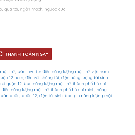
, quá tải, ngắn mạch, ngược cực
THANH TOÁN NGAY
mặt trời
,
bán inverter điện năng lượng mặt trời việt nam
,
 quận 12 hcm
,
đến với chúng tôi
,
điện năng lượng tái sinh
rời quận 12
,
bán năng lượng mặt trời thành phố hồ chí
,
điện năng lượng mặt trời thành phố hồ chí minh
,
năng
 toàn quốc
,
quận 12
,
điện tái sinh
,
bán pin năng lượng mặt