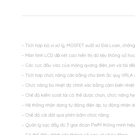
– Tích hợp bộ vi xử lý, MOSFET xuất xứ Đài Loan, chốn
– Màn hình LCD độ nét cao hiển thị dữ liệu thông số hoạt
– Các cực đầu vào của mảng quang điện, pin và tải đ
– Tích hợp chức năng cân bằng cho bình ắc quy VRLA A
– Chức năng bù nhiệt độ chính xác bằng cảm biến nhiệt 
– Chế độ kiểm soát tải có thể được chọn, chức năng hẹ
– Hệ thống nhận dạng tự động điện áp, tự động nhận d
– Chế độ cài đặt qua phím bấm chức năng.
– Quản lý sạc đầy đủ 3 giai đoạn PWM thông minh hiệu
– Có thể điều chỉnh các thông số sạc và xả tự động.