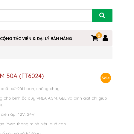
0
0
CỘNG TÁC VIÊN & ĐẠI LÝ BÁN HÀNG
WM 50A (FT6024)
Sale
 xuất xứ Đài Loan, chống cháy
g cho bình ắc quy VRLA AGM, GEL và bình axit chì giúp
uy
 điện áp 12V, 24V
đoạn PWM thông minh hiệu quả cao.
 số sạc và xả tự động