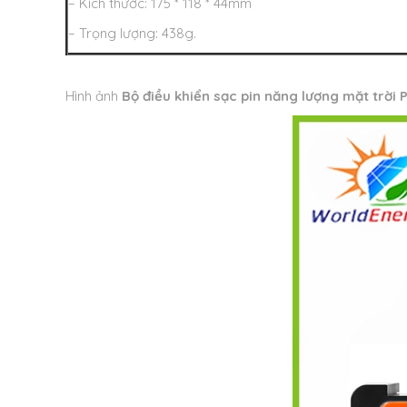
– Kích thước: 175 * 118 * 44mm
– Trọng lượng: 438g.
Hình ảnh
Bộ điều khiển sạc pin năng lượng mặt trờ