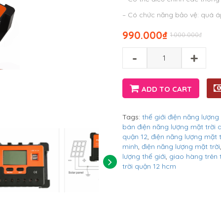
– Có chức năng bảo vệ: quá áp
990.000
₫
1.000.000
₫
-
+
ADD TO CART
Tags:
thế giới điện năng lượng 
bán điện năng lượng mặt trời
quận 12
,
điện năng lượng mặt t
minh
,
điện năng lượng mặt trời
lượng thế giới
,
giao hàng trên
trời quận 12 hcm