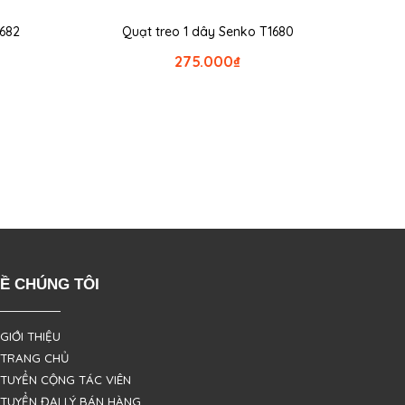
1682
Quạt treo 1 dây Senko T1680
275.000
₫
Ề CHÚNG TÔI
 GIỚI THIỆU
 TRANG CHỦ
 TUYỂN CỘNG TÁC VIÊN
 TUYỂN ĐẠI LÝ BÁN HÀNG