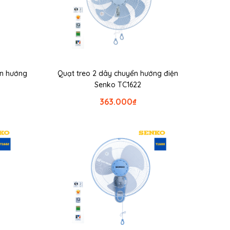
ển hướng
Quạt treo 2 dây chuyển hướng điện
Senko TC1622
363.000
₫