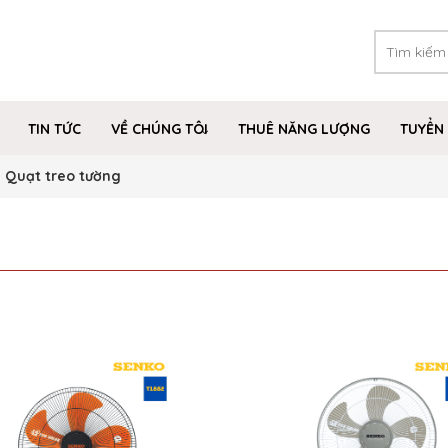
TIN TỨC
VỀ CHÚNG TÔI
THUÊ NĂNG LƯỢNG
TUYỂN 
Quạt treo tường