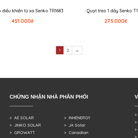
o điều khiển từ xa Senko TR1683
Quạt treo 1 dây Senko T
451.000
₫
275.000
₫
1
2
→
CHỨNG NHẬN NHÀ PHÂN PHỐI
V
>
> AE SOLAR
> INHENERGY
>
> JINKO SOLAR
> JA Solar
>
> GROWATT
> Canadian
>