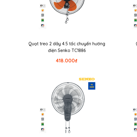
Quạt treo 2 dây 4.5 tấc chuyển hướng
điện Senko TC1886
418.000
₫