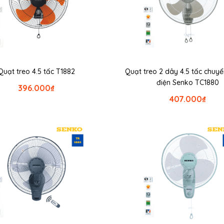
Quạt treo 4.5 tấc T1882
Quạt treo 2 dây 4.5 tấc chuy
điện Senko TC1880
396.000
₫
407.000
₫