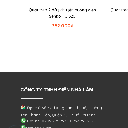
Quạt treo 2 dây chuyển hướng điện
Quạt tre
Senko TC1620
352.000
₫
CÔNG TY TNHH ĐIỆN NHÀ LÀM
Địa chỉ: Số 62 đường Lâm Thị Hố, Phường
Tân Chánh Hiệp, Quận 12, TP. Hồ Chí Minh
Hotline: 0909 296 297 - 0937 296 297
Liên hệ tư vấn