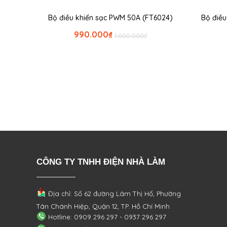
Bộ điều khiển sạc PWM 50A (FT6024)
Bộ điề
990.000
₫
1.000.000
₫
CÔNG TY TNHH ĐIỆN NHÀ LÀM
Địa chỉ: Số 62 đường Lâm Thị Hố, Phường
Tân Chánh Hiệp, Quận 12, TP. Hồ Chí Minh
Hotline: 0909 296 297 - 0937 296 297