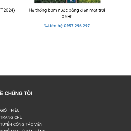
FT2024)
Hệ thống bơm nước bằng điện mặt trời
0.5HP
Liên hệ:
0937 296 297
Ề CHÚNG TÔI
 GIỚI THIỆU
 TRANG CHỦ
 TUYỂN CỘNG TÁC VIÊN