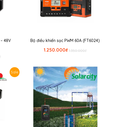
 – 48V
Bộ điều khiển sạc PWM 60A (FT6024)
1.250.000
₫
1.350.000
₫
₫
Sale