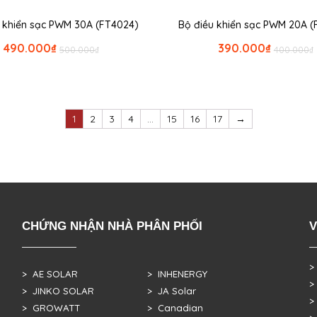
u khiển sạc PWM 30A (FT4024)
Bộ điều khiển sạc PWM 20A (
490.000
₫
390.000
₫
500.000
₫
400.000
₫
1
2
3
4
…
15
16
17
→
CHỨNG NHẬN NHÀ PHÂN PHỐI
V
>
> AE SOLAR
> INHENERGY
>
> JINKO SOLAR
> JA Solar
>
> GROWATT
> Canadian