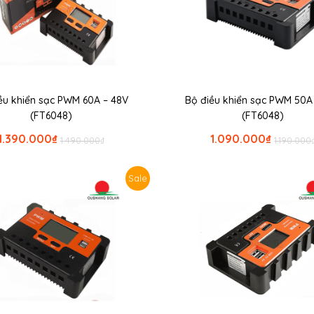
ều khiển sạc PWM 60A – 48V
Bộ điều khiển sạc PWM 50A
(FT6048)
(FT6048)
1.390.000
₫
1.090.000
₫
1.490.000
₫
1.190.000
Sale