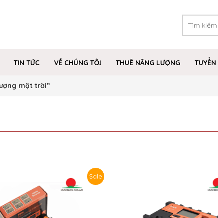
TIN TỨC
VỀ CHÚNG TÔI
THUÊ NĂNG LƯỢNG
TUYỂN 
lượng mặt trời”
Sale