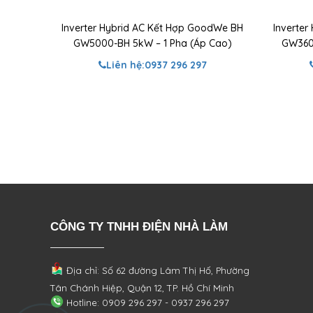
Inverter Hybrid AC Kết Hợp GoodWe BH
Inverte
GW5000-BH 5kW – 1 Pha (Áp Cao)
GW3600
Liên hệ:
0937 296 297
CÔNG TY TNHH ĐIỆN NHÀ LÀM
Địa chỉ: Số 62 đường Lâm Thị Hố, Phường
Tân Chánh Hiệp, Quận 12, TP. Hồ Chí Minh
Hotline: 0909 296 297 - 0937 296 297