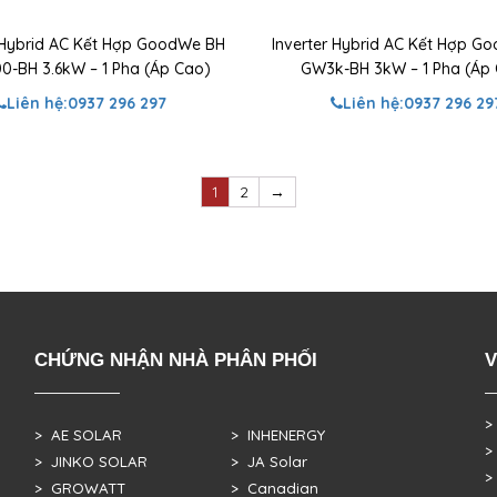
r Hybrid AC Kết Hợp GoodWe BH
Inverter Hybrid AC Kết Hợp G
-BH 3.6kW – 1 Pha (Áp Cao)
GW3k-BH 3kW – 1 Pha (Áp
Liên hệ:
0937 296 297
Liên hệ:
0937 296 29
1
2
→
CHỨNG NHẬN NHÀ PHÂN PHỐI
V
>
> AE SOLAR
> INHENERGY
>
> JINKO SOLAR
> JA Solar
>
> GROWATT
> Canadian