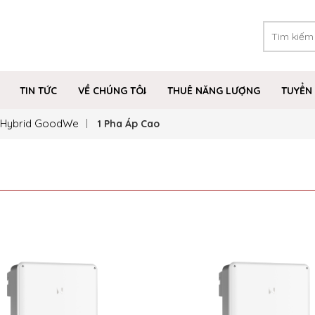
TIN TỨC
VỀ CHÚNG TÔI
THUÊ NĂNG LƯỢNG
TUYỂN 
r Hybrid GoodWe
1 Pha Áp Cao