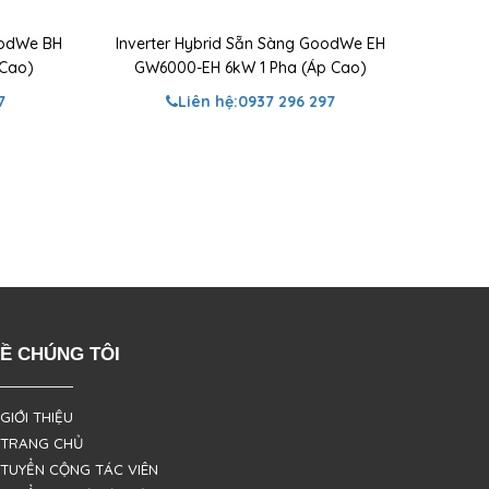
oodWe BH
Inverter Hybrid Sẵn Sàng GoodWe EH
 Cao)
GW6000-EH 6kW 1 Pha (Áp Cao)
7
Liên hệ:
0937 296 297
Ề CHÚNG TÔI
 GIỚI THIỆU
 TRANG CHỦ
 TUYỂN CỘNG TÁC VIÊN