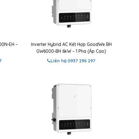
600N-EH –
Inverter Hybrid AC Kết Hợp GoodWe BH
GW6000-BH 6kW – 1 Pha (Áp Cao)
7
Liên hệ:
0937 296 297