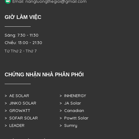
Email: nangluongthegioi@gmail.com
GIỜ LÀM VIỆC
Sáng: 7:30 - 11:30
Chiều: 13:00 - 21:30
Từ Thứ 2 - Thứ 7
CHỨNG NHẬN NHÀ PHÂN PHỐI
> AE SOLAR
> INHENERGY
> JINKO SOLAR
> JA Solar
> GROWATT
> Canadian
> SOFAR SOLAR
> Powitt Solar
> LEADER
> Sumry