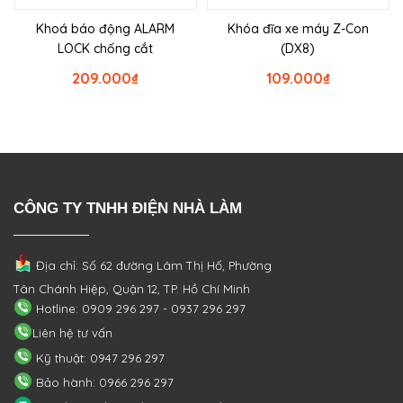
Khoá báo động ALARM
Khóa đĩa xe máy Z-Con
LOCK chống cắt
(DX8)
209.000
₫
109.000
₫
CÔNG TY TNHH ĐIỆN NHÀ LÀM
Địa chỉ: Số 62 đường Lâm Thị Hố, Phường
Tân Chánh Hiệp, Quận 12, TP. Hồ Chí Minh
Hotline: 0909 296 297 - 0937 296 297
Liên hệ tư vấn
Kỹ thuật: 0947 296 297
Bảo hành: 0966 296 297