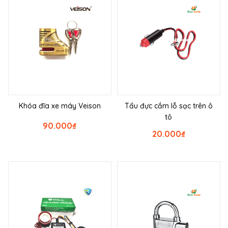
Khóa đĩa xe máy Veison
Tẩu đực cắm lỗ sạc trên ô
tô
90.000
₫
20.000
₫