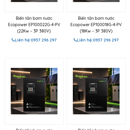
Biến tần bơm nước
Biến tần bơm nước
Ecopower EP100022G-4-PV
Ecopower EP100018G-4-PV
(22Kw – 3P 380V)
(18Kw – 3P 380V)
Liên hệ:
0937 296 297
Liên hệ:
0937 296 297