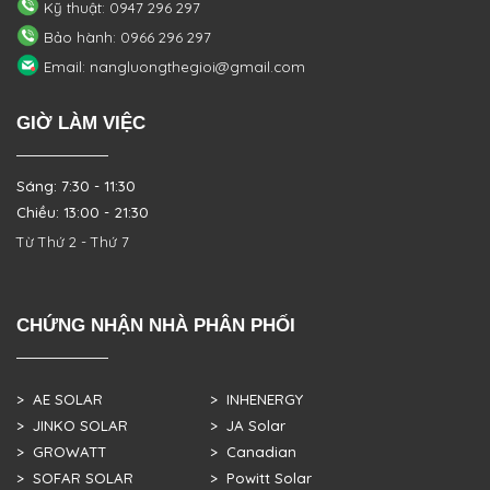
Kỹ thuật: 0947 296 297
Bảo hành: 0966 296 297
Email: nangluongthegioi@gmail.com
GIỜ LÀM VIỆC
Sáng: 7:30 - 11:30
Chiều: 13:00 - 21:30
Từ Thứ 2 - Thứ 7
CHỨNG NHẬN NHÀ PHÂN PHỐI
> AE SOLAR
> INHENERGY
> JINKO SOLAR
> JA Solar
> GROWATT
> Canadian
> SOFAR SOLAR
> Powitt Solar