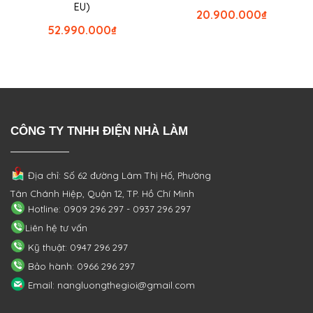
EU)
20.900.000
₫
52.990.000
₫
CÔNG TY TNHH ĐIỆN NHÀ LÀM
Địa chỉ: Số 62 đường Lâm Thị Hố, Phường
Tân Chánh Hiệp, Quận 12, TP. Hồ Chí Minh
Hotline: 0909 296 297 - 0937 296 297
Liên hệ tư vấn
Kỹ thuật: 0947 296 297
Bảo hành: 0966 296 297
Email: nangluongthegioi@gmail.com