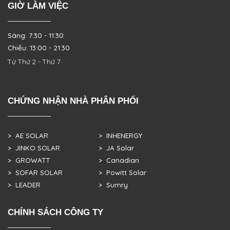
GIỜ LÀM VIỆC
Sáng: 7:30 - 11:30
Chiều: 13:00 - 21:30
Từ Thứ 2 - Thứ 7
CHỨNG NHẬN NHÀ PHÂN PHỐI
> AE SOLAR
> INHENERGY
> JINKO SOLAR
> JA Solar
> GROWATT
> Canadian
> SOFAR SOLAR
> Powitt Solar
> LEADER
> Sumry
CHÍNH SÁCH CÔNG TY