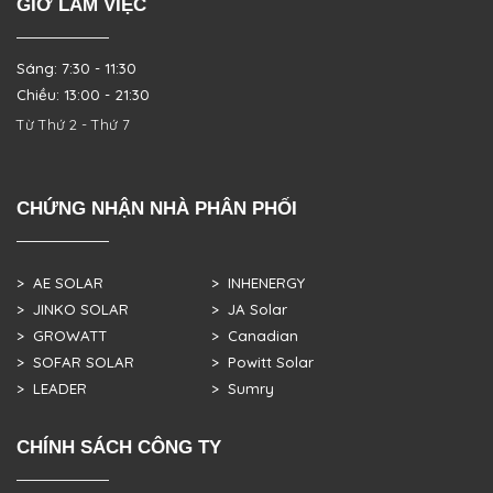
GIỜ LÀM VIỆC
Sáng: 7:30 - 11:30
Chiều: 13:00 - 21:30
Từ Thứ 2 - Thứ 7
CHỨNG NHẬN NHÀ PHÂN PHỐI
> AE SOLAR
> INHENERGY
> JINKO SOLAR
> JA Solar
> GROWATT
> Canadian
> SOFAR SOLAR
> Powitt Solar
> LEADER
> Sumry
CHÍNH SÁCH CÔNG TY