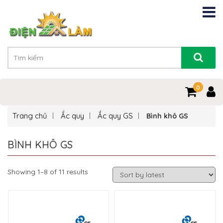
0
0
Trang chủ
Ắc quy
Ắc quy GS
Bình khô GS
BÌNH KHÔ GS
Showing 1–8 of 11 results