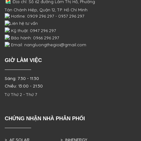
Địa chỉ: Số 62 đường Lâm Thị Hố, Phường
Tân Chánh Hiệp, Quận 12, TP. Hồ Chí Minh
Hotline: 0909 296 297 - 0937 296 297
Liên hệ tư vấn
Kỹ thuật: 0947 296 297
Bảo hành: 0966 296 297
Email: nangluongthegioi@gmail.com
GIỜ LÀM VIỆC
Sáng: 7:30 - 11:30
Chiều: 13:00 - 21:30
Từ Thứ 2 - Thứ 7
CHỨNG NHẬN NHÀ PHÂN PHỐI
> AE SOLAR
> INHENERGY