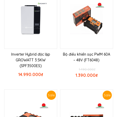
Inverter Hybrid độc lập
Bộ điều khiển sạc PWM 60A
GROWATT 3.5KW
– 48V (FT6048)
(SPF3500ES)
1.490.000
₫
14.990.000
₫
1.390.000
₫
Sale
Sale