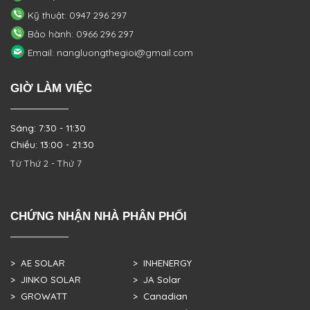
Kỹ thuật: 0947 296 297
Bảo hành: 0966 296 297
Email: nangluongthegioi@gmail.com
GIỜ LÀM VIỆC
Sáng: 7:30 - 11:30
Chiều: 13:00 - 21:30
Từ Thứ 2 - Thứ 7
CHỨNG NHẬN NHÀ PHÂN PHỐI
> AE SOLAR
> INHENERGY
> JINKO SOLAR
> JA Solar
> GROWATT
> Canadian