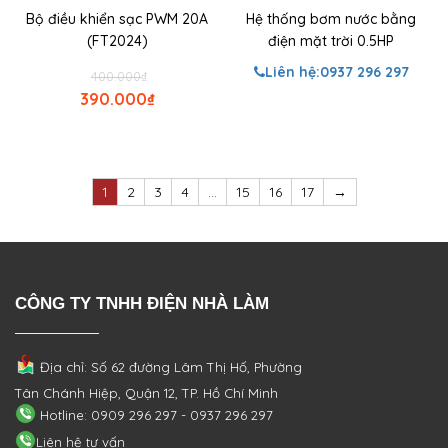
Bộ điều khiển sạc PWM 20A
Hệ thống bơm nước bằng
(FT2024)
điện mặt trời 0.5HP
Liên hệ:
0937 296 297
400.000
₫
390.000
₫
1
2
3
4
…
15
16
17
→
CÔNG TY TNHH ĐIỆN NHÀ LÀM
Địa chỉ: Số 62 đường Lâm Thị Hố, Phường
Tân Chánh Hiệp, Quận 12, TP. Hồ Chí Minh
Hotline: 0909 296 297 - 0937 296 297
Liên hệ tư vấn