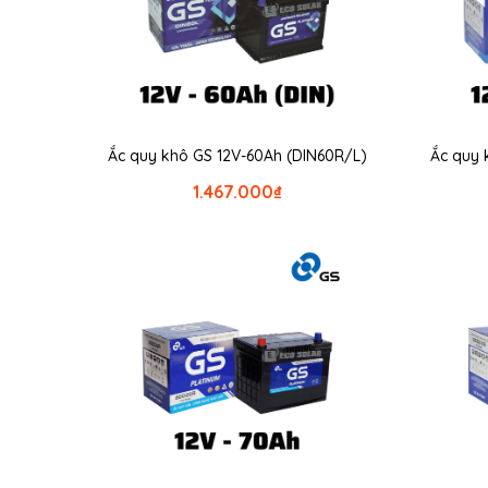
Ắc quy khô GS 12V-60Ah (DIN60R/L)
Ắc quy 
1.467.000
₫