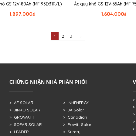
hô GS 12V-80Ah (MF 95D31R/L)
Ắc quy khô GS 12V-65Ah (MF 
1.897.000
₫
1.604.000
₫
1
2
3
→
CHỨNG NHẬN NHÀ PHÂN PHỐI
V
>
> AE SOLAR
> INHENERGY
>
> JINKO SOLAR
> JA Solar
>
> GROWATT
> Canadian
>
> SOFAR SOLAR
> Powitt Solar
>
> LEADER
> Sumry