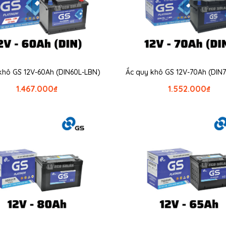
khô GS 12V-60Ah (DIN60L-LBN)
Ắc quy khô GS 12V-70Ah (DIN
1.467.000
₫
1.552.000
₫