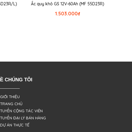
75D23R/L)
Ắc quy khô GS 12V-60Ah (MF 55D23R)
1.503.000
₫
Ề CHÚNG TÔI
 GIỚI THIỆU
 TRANG CHỦ
 TUYỂN CỘNG TÁC VIÊN
 TUYỂN ĐẠI LÝ BÁN HÀNG
 DỰ ÁN THỰC TẾ