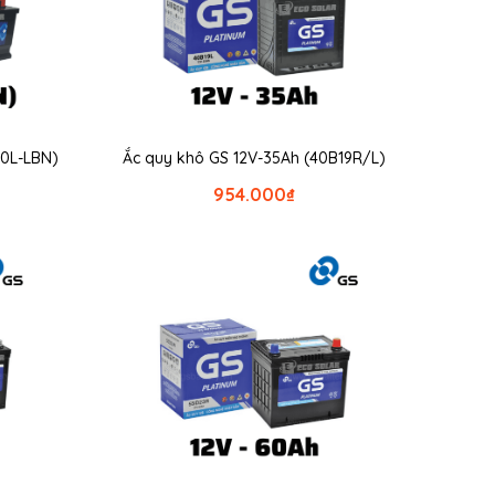
70L-LBN)
Ắc quy khô GS 12V-35Ah (40B19R/L)
954.000
₫