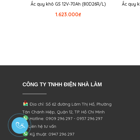
Ắc quy khô GS 12V-70Ah (80D26R/L)
Ắc quy k
1.623.000
₫
CÔNG TY TNHH ĐIỆN NHÀ LÀM
Địa chỉ: Số 62 đường Lâm Thị Hố, Phường
Tân Chánh Hiệp, Quận 12, TP. Hồ Chí Minh
Hotline: 0909 296 297 - 0937 296 297
Liên hệ tư vấn
Kỹ thuật: 0947 296 297