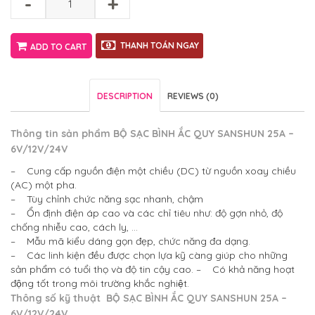
-
+
THANH TOÁN NGAY
ADD TO CART
DESCRIPTION
REVIEWS (0)
Thông tin sản phẩm
BỘ SẠC BÌNH ẮC QUY SANSHUN 25A –
6V/12V/24V
– Cung cấp nguồn điện một chiều (DC) từ nguồn xoay chiều
(AC) một pha.
– Tùy chỉnh chức năng sạc nhanh, chậm
– Ổn định điện áp cao và các chỉ tiêu như: độ gợn nhỏ, độ
chống nhiễu cao, cách ly, …
– Mẫu mã kiểu dáng gọn đẹp, chức năng đa dạng.
– Các linh kiện đều được chọn lựa kỹ càng giúp cho những
sản phẩm có tuổi thọ và độ tin cậy cao.
– Có khả năng hoạt
động tốt trong môi trường khắc nghiệt.
Thông số kỹ thuật
BỘ SẠC BÌNH ẮC QUY SANSHUN 25A –
6V/12V/24V