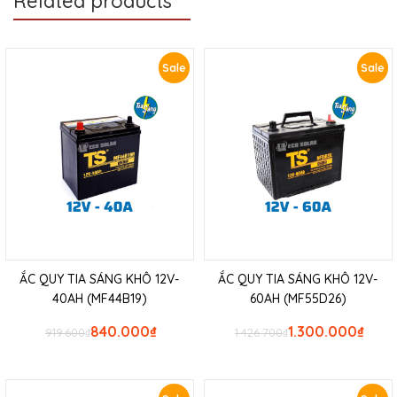
Related products
Sale
Sale
ẮC QUY TIA SÁNG KHÔ 12V-
ẮC QUY TIA SÁNG KHÔ 12V-
40AH (MF44B19)
60AH (MF55D26)
840.000
₫
1.300.000
₫
919.600
₫
1.426.700
₫