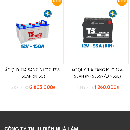
Sale
Sale
ẮC QUY TIA SÁNG NƯỚC 12V-
ẮC QUY TIA SÁNG KHÔ 12V-
150AH (N150)
55AH (MF55559/DIN55L)
2.803.000
₫
1.260.000
₫
3.085.500
₫
1.349.700
₫
CÔNG TY TNHH ĐIỆN NHÀ LÀM