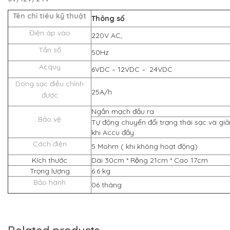
Tên chỉ tiêu kỹ thuật
Thông số
Điện áp vào
220V AC,
Tần số
50Hz
Acquy
6VDC – 12VDC – 24VDC
Dòng sạc điều chỉnh
25A/h
được
Ngắn mạch đầu ra
Bảo vệ
Tự động chuyển đổi trạng thái sạc và g
khi Accu đầy.
Cách điện
5 Mohm ( khi không hoạt động)
Kích thước
Dài 30cm * Rộng 21cm * Cao 17cm
Trọng lượng
6.6 kg
Bảo hành
06 tháng