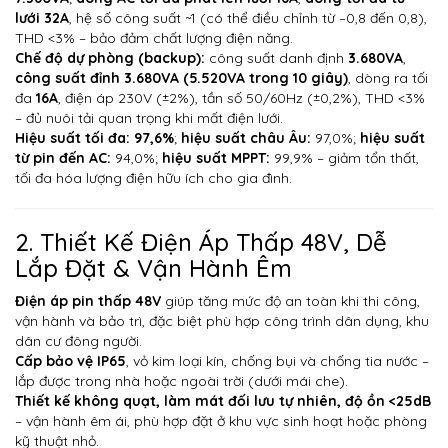
lưới 32A
,
hệ số công suất ~1 (có thể điều chỉnh từ –0,8 đến 0,8),
THD <3% – bảo đảm chất lượng điện năng.
Chế độ dự phòng (backup):
công suất danh định
3.680VA
,
công suất đỉnh 3.680VA (5.520VA trong 10 giây)
, dòng ra tối
đa
16A
,
điện áp 230V (±2%), tần số 50/60Hz (±0,2%), THD <3%
– đủ nuôi tải quan trọng khi mất điện lưới.
Hiệu suất tối đa:
97,6%
;
hiệu suất châu Âu:
97,0%;
hiệu suất
từ pin đến AC:
94,0%;
hiệu suất MPPT:
99,9% –
giảm tổn thất,
tối đa hóa lượng điện hữu ích cho gia đình.
2. Thiết Kế Điện Áp Thấp 48V, Dễ
Lắp Đặt & Vận Hành Êm
Điện áp pin thấp 48V
giúp tăng mức độ an toàn khi thi công,
vận hành và bảo trì,
đặc biệt phù hợp công trình dân dụng, khu
dân cư đông người.
Cấp bảo vệ IP65
, vỏ kim loại kín, chống bụi và chống tia nước –
lắp được trong nhà hoặc ngoài trời (dưới mái che).
Thiết kế không quạt, làm mát đối lưu tự nhiên, độ ồn <25dB
–
vận hành êm ái, phù hợp đặt ở khu vực sinh hoạt hoặc phòng
kỹ thuật nhỏ.