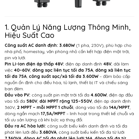
1. Quản Lý Năng Lượng Thông Minh,
Hiệu Suất Cao
Công suất AC danh định:
3.680W
(1 pha, 230V),
phù hợp cho
nhà phố, homestay, văn phòng nhỏ cần kết hợp điện mặt trời,
pin và lưới.
Pin Li-Ion điện áp thấp 48V:
điện áp danh định
48V
,
dải làm
việc
40–60V
,
dòng sạc liên tục tối đa 75A
,
dòng xả liên tục
tối đa 75A
,
công suất sạc/xả tối đa 3.600W
–
đảm bảo cấp
nguồn ổn định cho điều hòa, tủ lạnh, thiết bị IT và chiếu sáng
ban đêm.
Đầu vào PV:
công suất pin mặt trời tối đa
4.600W
,
điện áp đầu
vào tối đa
580V
,
dải MPPT rộng 125–550V
,
điện áp danh định
360V,
2 MPPT – mỗi MPPT 1 chuỗi
,
dòng vào tối đa
14A/MPPT
,
dòng ngắn mạch
17,5A/MPPT
–
linh hoạt trong thiết kế chuỗi và
tối ưu sản lượng cả khi bức xạ thay đổi.
Đầu ra AC hòa lưới:
công suất biểu kiến danh định và tối đa
phát lên lưới
đều
3.680VA
, công suất biểu kiến tối đa từ lưới
7.360VA
;
dòng AC tối đa phát lên lưới 16A
,
dòng tối đa từ