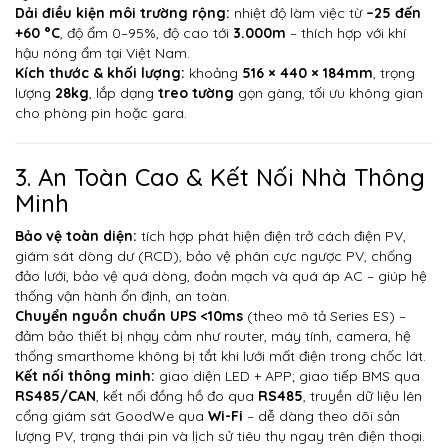
Dải điều kiện môi trường rộng:
nhiệt độ làm việc từ
–25 đến
+60 °C
,
độ ẩm 0–95%, độ cao tới
3.000m
– thích hợp với khí
hậu nóng ẩm tại Việt Nam.
Kích thước & khối lượng:
khoảng
516 × 440 × 184mm
,
trọng
lượng
28kg
, lắp dạng
treo tường
gọn gàng,
tối ưu không gian
cho phòng pin hoặc gara.
3. An Toàn Cao & Kết Nối Nhà Thông
Minh
Bảo vệ toàn diện:
tích hợp phát hiện điện trở cách điện PV,
giám sát dòng dư (RCD), bảo vệ phân cực ngược PV, chống
đảo lưới,
bảo vệ quá dòng, đoản mạch và quá áp AC – giúp hệ
thống vận hành ổn định, an toàn.
Chuyển nguồn chuẩn UPS <10ms
(theo mô tả Series ES) –
đảm bảo thiết bị nhạy cảm
như router, máy tính, camera, hệ
thống smarthome không bị tắt khi lưới mất điện trong chốc lát.
Kết nối thông minh:
giao diện LED + APP; giao tiếp BMS qua
RS485/CAN
, kết nối đồng hồ đo qua
RS485
, truyền dữ liệu
lên
cổng giám sát GoodWe qua
Wi-Fi
– dễ dàng theo dõi sản
lượng PV,
trạng thái pin và lịch sử tiêu thụ ngay trên điện thoại.