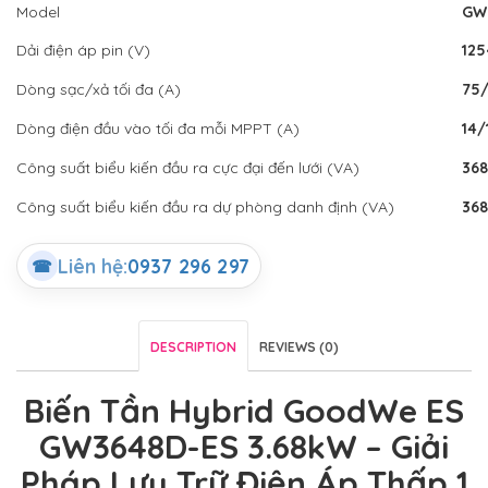
Model
GW
Dải điện áp pin (V)
12
Dòng sạc/xả tối đa (A)
75
Dòng điện đầu vào tối đa mỗi MPPT (A)
14/
Công suất biểu kiến đầu ra cực đại đến lưới (VA)
36
Công suất biểu kiến đầu ra dự phòng danh định (VA)
36
Liên hệ:
0937 296 297
☎
DESCRIPTION
REVIEWS (0)
Biến Tần Hybrid GoodWe ES
GW3648D-ES 3.68kW – Giải
Pháp Lưu Trữ Điện Áp Thấp 1