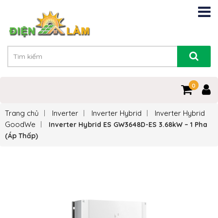
0
0
Trang chủ
Inverter
Inverter Hybrid
Inverter Hybrid
GoodWe
Inverter Hybrid ES GW3648D-ES 3.68kW – 1 Pha
(Áp Thấp)