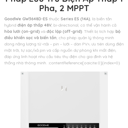
Pha, 2 MPPT
GoodWe GW3648D-ES
thuộc
Series ES (14A)
, là biến tần
hybrid
điện áp thấp 48V
,
bi-directional, có thể vận hành cả
hòa lưới (on-grid)
và
độc lập (off-grid)
.
Thiết bị tích hợp
bộ
điều khiển sạc và biến tần
, cho phép quản lý thông minh
dòng năng lượng từ
<tải – pin – lưới – dàn PV>, ưu tiên dùng điện
mặt trời, tự sạc/xả pin và cấp nguồn dự phòng khi mất điện,
đáp ứng linh hoạt nhu cầu tiêu thụ điện cho gia đình và hệ
thống nhà thông minh. :contentReference[oaicite:0]{index=0}