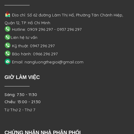
Địa chỉ: Số 62 đường Lâm Thị Hố, Phường
Tân Chánh Hiệp,
Quận 12, TP. Hồ Chí Minh
Hotline: 0909 296 297 - 0937 296 297
Liên hệ tư vấn
Kỹ thuật: 0947 296 297
Bảo hành: 0966 296 297
Email: nangluongthegioi@gmail.com
GIỜ LÀM VIỆC
Sáng: 7:30 - 11:30
Chiều: 13:00 - 21:30
Từ Thứ 2 - Thứ 7
CHỨNG NHẬN NHÀ PHÂN PHỐI