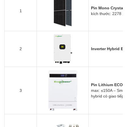
Pin Mono Crystal H
1
kích thước: 2278 x
2
Inverter Hybrid 
Pin Lithium ECO
3
max: ≤150A
– Smart 
hybrid có giao tiếp