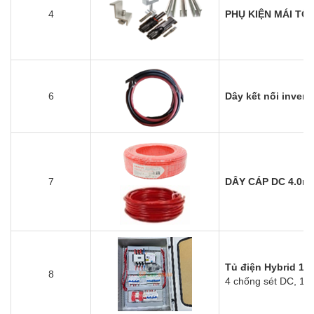
4
PHỤ KIỆN MÁI TÔ
6
Dây kết nối invert
7
DÂY CÁP DC 4.0mm
Tủ điện Hybrid 1
8
4 chống sét DC, 1 