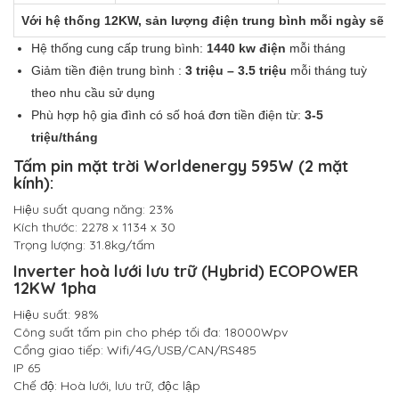
Với hệ thống 12KW, sản lượng điện trung bình mỗi ngày sẽ l
Hệ thống cung cấp trung bình:
1440 kw điện
mỗi tháng
Giảm tiền điện trung bình :
3 triệu – 3.5 triệu
mỗi tháng tuỳ
theo nhu cầu sử dụng
Phù hợp hộ gia đình có số hoá đơn tiền điện từ:
3-5
triệu/tháng
Tấm pin mặt trời Worldenergy 595W (2 mặt
kính):
Hiệu suất quang năng: 23%
Kích thước: 2278 x 1134 x 30
Trọng lượng: 31.8kg/tấm
Inverter hoà lưới lưu trữ (Hybrid) ECOPOWER
12KW 1pha
Hiệu suất: 98%
Công suất tấm pin cho phép tối đa: 18000Wpv
Cổng giao tiếp: Wifi/4G/USB/CAN/RS485
IP 65
Chế độ: Hoà lưới, lưu trữ, độc lập