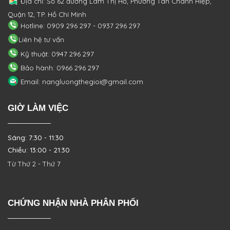
Địa chỉ: Số 62 đường Lâm Thị Hố, Phường
Tân Chánh Hiệp,
Quận 12, TP. Hồ Chí Minh
Hotline: 0909 296 297 - 0937 296 297
Liên hệ tư vấn
Kỹ thuật: 0947 296 297
Bảo hành: 0966 296 297
Email: nangluongthegioi@gmail.com
GIỜ LÀM VIỆC
Sáng: 7:30 - 11:30
Chiều: 13:00 - 21:30
Từ Thứ 2 - Thứ 7
CHỨNG NHẬN NHÀ PHÂN PHỐI