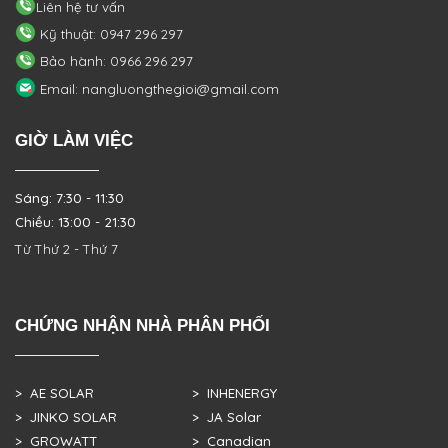
Liên hệ tư vấn
Kỹ thuật: 0947 296 297
Bảo hành: 0966 296 297
Email: nangluongthegioi@gmail.com
GIỜ LÀM VIỆC
Sáng: 7:30 - 11:30
Chiều: 13:00 - 21:30
Từ Thứ 2 - Thứ 7
CHỨNG NHẬN NHÀ PHÂN PHỐI
> AE SOLAR
> INHENERGY
> JINKO SOLAR
> JA Solar
> GROWATT
> Canadian