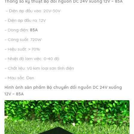
Thông số kỹ thuật
Bộ đổi nguồn DC 24V xuống 12V – 85A
– Điện áp đầu vào: 20V-30V
– Điện áp đầu ra: 12V
– Dòng điện:
85A
– Công suất: 720W
– Hiệu suất: > 70%
– Nhiệt độ làm việc: 0-40 độ
– Chất liệu: Vỏ kim loại sơn tĩnh điện
– Màu sắc: Đen
Hình ảnh sản phẩm
Bộ chuyển đổi nguồn DC 24V xuống
12V – 85A