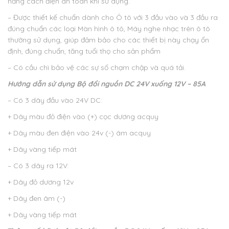
năng cách điện an toàn khi sử dụng.
– Được thiết kế chuẩn dành cho Ô tô với 3 đầu vào và 3 đầu ra
đúng chuẩn các loại Màn hình ô tô, Máy nghe nhạc trên ô tô
thường sử dụng, giúp đảm bảo cho các thiết bị này chạy ổn
định, đúng chuẩn, tăng tuổi thọ cho sản phẩm
– Có cầu chì bảo vệ các sự số chạm chập và quá tải.
Hướng dẫn sử dụng
Bộ đổi nguồn DC 24V xuống 12V – 85A
– Có 3 dây đầu vào 24V DC:
+ Dây màu đỏ điện vào (+) cọc dương acquy
+ Dây màu đen điện vào 24v (-) âm acquy
+ Dây vàng tiếp mát
– Có 3 dây ra 12V:
+ Dây đỏ dương 12v
+ Dây đen âm (-)
+ Dây vàng tiếp mát