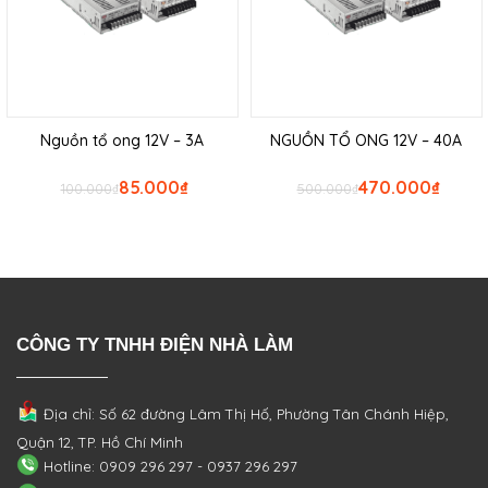
Nguồn tổ ong 12V – 3A
NGUỒN TỔ ONG 12V – 40A
85.000
₫
470.000
₫
100.000
₫
500.000
₫
CÔNG TY TNHH ĐIỆN NHÀ LÀM
Địa chỉ: Số 62 đường Lâm Thị Hố, Phường
Tân Chánh Hiệp,
Quận 12, TP. Hồ Chí Minh
Hotline: 0909 296 297 - 0937 296 297