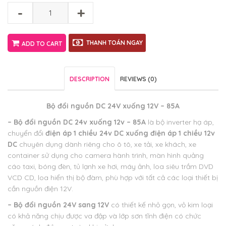
-
+
THANH TOÁN NGAY
ADD TO CART
DESCRIPTION
REVIEWS (0)
Bộ đổi nguồn DC 24V xuống 12V – 85A
– Bộ đổi nguồn DC 24v xuống 12v – 85A
là bộ inverter hạ áp,
chuyển đổi
điện áp 1 chiều 24v DC xuống điện áp 1 chiều 12v
DC
chuyên dụng dành riêng cho ô tô, xe tải, xe khách, xe
container sử dụng cho camera hành trình, màn hình quảng
cáo taxi, bóng đèn, tủ lạnh xe hơi, máy ảnh, loa siêu trầm DVD
VCD CD, loa hiển thị bộ đàm, phù hợp với tất cả các loại thiết bị
cần nguồn điện 12V.
– Bộ đổi nguồn 24V sang 12V
có thiết kế nhỏ gọn, vỏ kim loại
có khả năng chịu được va đập và lớp sơn tĩnh điện có chức