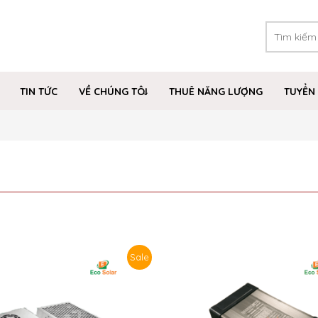
TIN TỨC
VỀ CHÚNG TÔI
THUÊ NĂNG LƯỢNG
TUYỂN 
Sale