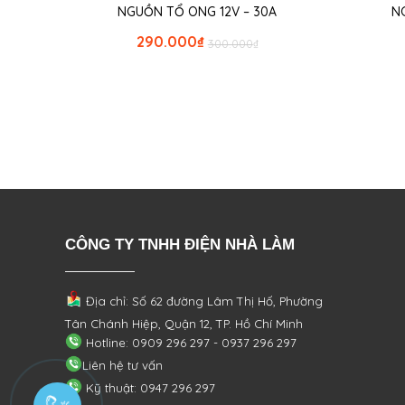
NGUỒN TỔ ONG 12V – 30A
N
290.000
₫
300.000
₫
CÔNG TY TNHH ĐIỆN NHÀ LÀM
Địa chỉ: Số 62 đường Lâm Thị Hố, Phường
Tân Chánh Hiệp, Quận 12, TP. Hồ Chí Minh
Hotline: 0909 296 297 - 0937 296 297
Liên hệ tư vấn
Kỹ thuật: 0947 296 297