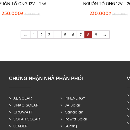
GUỒN TỔ ONG 12V – 25A
NGUỒN TỔ ONG 12V – 2
250.000
₫
230.000
₫
300.000
₫
300.000
₫
←
1
2
3
…
5
6
7
8
9
→
CHỨNG NHẬN NHÀ PHÂN PHỐI
V
>
> AE SOLAR
> INHENERGY
>
> JINKO SOLAR
> JA Solar
>
> GROWATT
> Canadian
>
> SOFAR SOLAR
> Powitt Solar
>
> LEADER
> Sumry