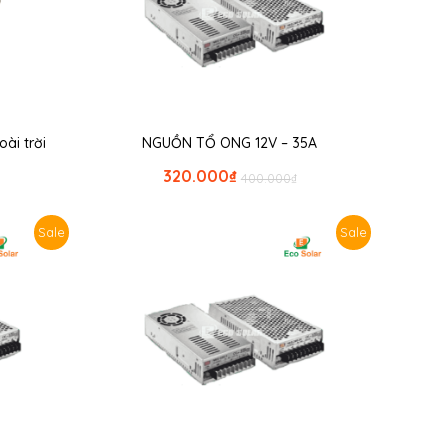
ài trời
NGUỒN TỔ ONG 12V – 35A
320.000
₫
400.000
₫
Sale
Sale