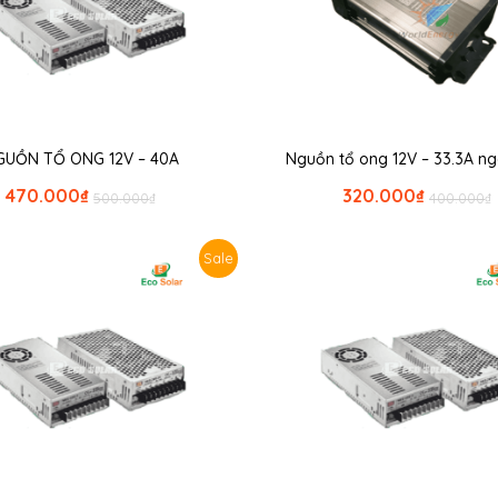
GUỒN TỔ ONG 12V – 40A
Nguồn tổ ong 12V – 33.3A ngo
470.000
₫
320.000
₫
500.000
₫
400.000
₫
Sale