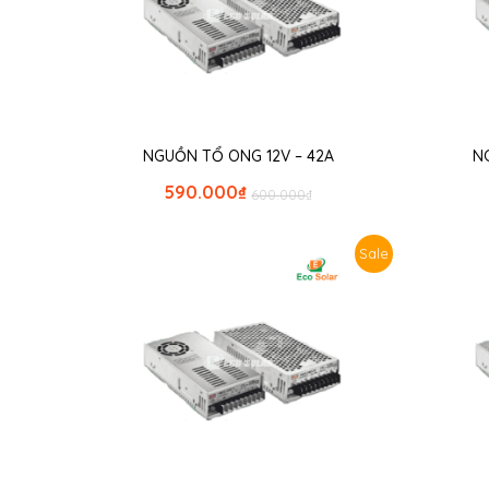
NGUỒN TỔ ONG 12V – 42A
N
590.000
₫
600.000
₫
Sale