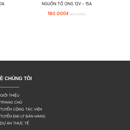
0A
NGUỒN TỔ ONG 12V – 15A
180.000
₫
200.000
₫
Ề CHÚNG TÔI
 GIỚI THIỆU
 TRANG CHỦ
 TUYỂN CỘNG TÁC VIÊN
 TUYỂN ĐẠI LÝ BÁN HÀNG
 DỰ ÁN THỰC TẾ